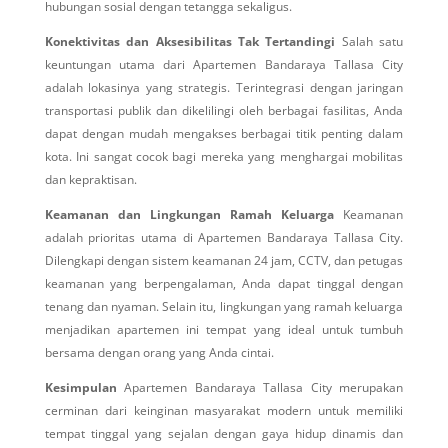
hubungan sosial dengan tetangga sekaligus.
Konektivitas dan Aksesibilitas Tak Tertandingi
Salah satu
keuntungan utama dari Apartemen Bandaraya Tallasa City
adalah lokasinya yang strategis. Terintegrasi dengan jaringan
transportasi publik dan dikelilingi oleh berbagai fasilitas, Anda
dapat dengan mudah mengakses berbagai titik penting dalam
kota. Ini sangat cocok bagi mereka yang menghargai mobilitas
dan kepraktisan.
Keamanan dan Lingkungan Ramah Keluarga
Keamanan
adalah prioritas utama di Apartemen Bandaraya Tallasa City.
Dilengkapi dengan sistem keamanan 24 jam, CCTV, dan petugas
keamanan yang berpengalaman, Anda dapat tinggal dengan
tenang dan nyaman. Selain itu, lingkungan yang ramah keluarga
menjadikan apartemen ini tempat yang ideal untuk tumbuh
bersama dengan orang yang Anda cintai.
Kesimpulan
Apartemen Bandaraya Tallasa City merupakan
cerminan dari keinginan masyarakat modern untuk memiliki
tempat tinggal yang sejalan dengan gaya hidup dinamis dan