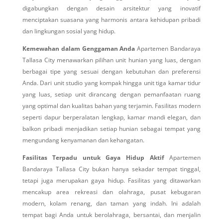
digabungkan dengan desain arsitektur yang inovatif
menciptakan suasana yang harmonis antara kehidupan pribadi
dan lingkungan sosial yang hidup.
Kemewahan dalam Genggaman Anda
Apartemen Bandaraya
Tallasa City menawarkan pilihan unit hunian yang luas, dengan
berbagai tipe yang sesuai dengan kebutuhan dan preferensi
Anda. Dari unit studio yang kompak hingga unit tiga kamar tidur
yang luas, setiap unit dirancang dengan pemanfaatan ruang
yang optimal dan kualitas bahan yang terjamin. Fasilitas modern
seperti dapur berperalatan lengkap, kamar mandi elegan, dan
balkon pribadi menjadikan setiap hunian sebagai tempat yang
mengundang kenyamanan dan kehangatan.
Fasilitas Terpadu untuk Gaya Hidup Aktif
Apartemen
Bandaraya Tallasa City bukan hanya sekadar tempat tinggal,
tetapi juga merupakan gaya hidup. Fasilitas yang ditawarkan
mencakup area rekreasi dan olahraga, pusat kebugaran
modern, kolam renang, dan taman yang indah. Ini adalah
tempat bagi Anda untuk berolahraga, bersantai, dan menjalin