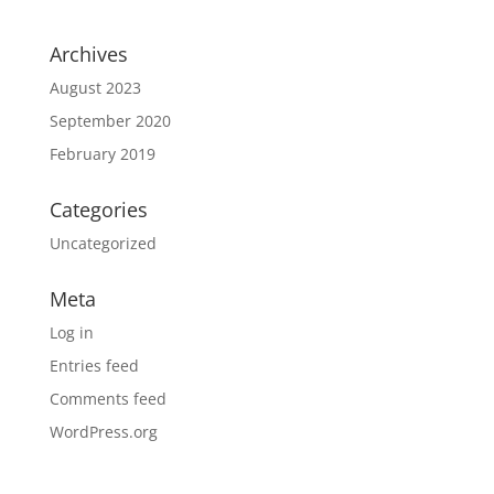
Archives
August 2023
September 2020
February 2019
Categories
Uncategorized
Meta
Log in
Entries feed
Comments feed
WordPress.org