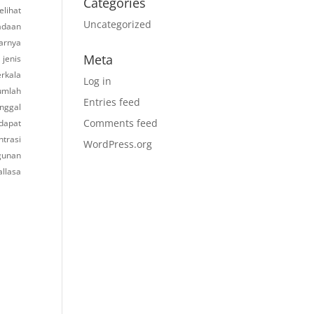
Categories
lihat
Uncategorized
radaan
sarnya
Meta
 jenis
rkala
Log in
jumlah
Entries feed
nggal
Comments feed
 dapat
trasi
WordPress.org
gunan
allasa