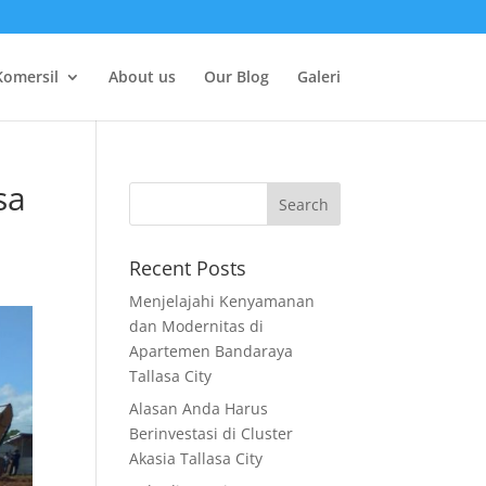
Komersil
About us
Our Blog
Galeri
sa
Recent Posts
Menjelajahi Kenyamanan
dan Modernitas di
Apartemen Bandaraya
Tallasa City
Alasan Anda Harus
Berinvestasi di Cluster
Akasia Tallasa City