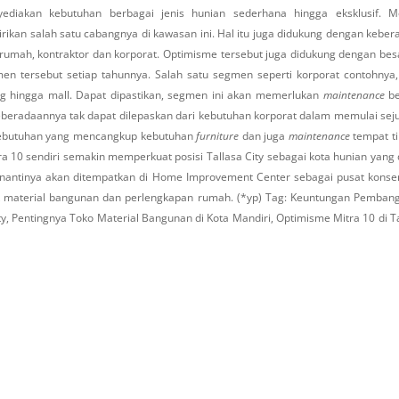
diakan kebutuhan berbagai jenis hunian sederhana hingga eksklusif. Me
ikan salah satu cabangnya di kawasan ini. Hal itu juga didukung dengan kebe
 rumah, kontraktor dan korporat. Optimisme tersebut juga didukung dengan be
en tersebut setiap tahunnya. Salah satu segmen seperti korporat contohnya,
g hingga mall. Dapat dipastikan, segmen ini akan memerlukan
maintenance
be
keberadaannya tak dapat dilepaskan dari kebutuhan korporat dalam memulai se
i kebutuhan yang mencangkup kebutuhan
furniture
dan juga
maintenance
tempat ti
ra 10 sendiri semakin memperkuat posisi Tallasa City sebagai kota hunian yang
nantinya akan ditempatkan di Home Improvement Center sebagai pusat konsen
k material bangunan dan perlengkapan rumah. (*yp) Tag: Keuntungan Pemban
ity, Pentingnya Toko Material Bangunan di Kota Mandiri, Optimisme Mitra 10 di T