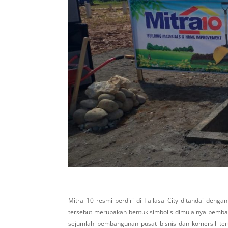
Mitra 10 resmi berdiri di Tallasa City ditandai denga
tersebut merupakan bentuk simbolis dimulainya pembang
sejumlah pembangunan pusat bisnis dan komersil teru