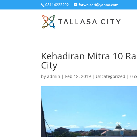
08114222202
fatwa.sari@yahoo.com
Kehadiran Mitra 10 Ra
City
by
admin
|
Feb 18, 2019
|
Uncategorized
|
0 