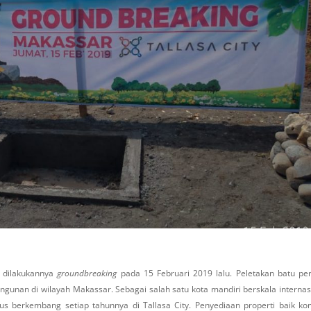
n dilakukannya
groundbreaking
pada 15 Februari 2019 lalu. Peletakan batu pe
unan di wilayah Makassar. Sebagai salah satu kota mandiri berskala internas
s berkembang setiap tahunnya di Tallasa City. Penyediaan properti baik kom