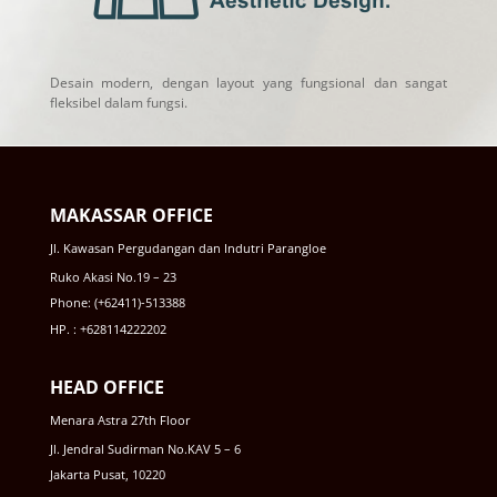
Desain modern, dengan layout yang fungsional dan sangat
fleksibel dalam fungsi.
MAKASSAR OFFICE
Jl. Kawasan Pergudangan dan Indutri Parangloe
Ruko Akasi No.19 – 23
Phone: (+62411)-513388
HP. : +628114222202
HEAD OFFICE
Menara Astra 27th Floor
Jl. Jendral Sudirman No.KAV 5 – 6
Jakarta Pusat, 10220