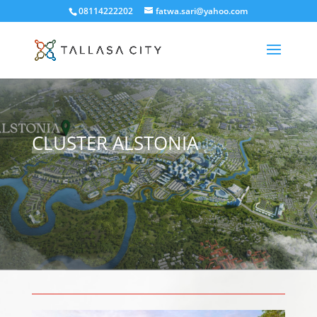
08114222202
fatwa.sari@yahoo.com
CLUSTER ALSTONIA