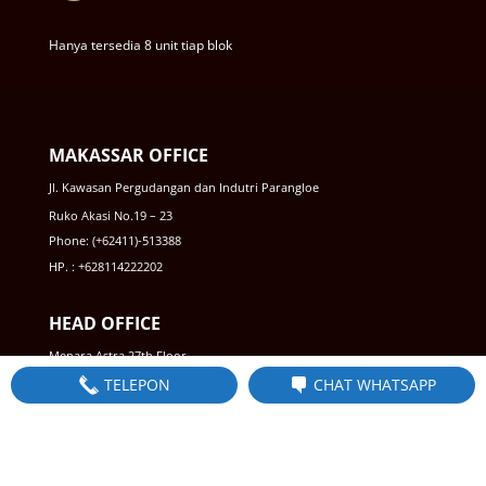
Hanya tersedia 8 unit tiap blok
MAKASSAR OFFICE
Jl. Kawasan Pergudangan dan Indutri Parangloe
Ruko Akasi No.19 – 23
Phone: (+62411)-513388
HP. : +628114222202
HEAD OFFICE
Menara Astra 27th Floor
TELEPON
CHAT WHATSAPP
Jl. Jendral Sudirman No.KAV 5 – 6
Jakarta Pusat, 10220
HP. : +6221 50889880