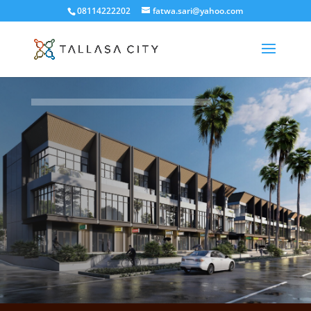
08114222202
fatwa.sari@yahoo.com